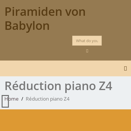
Skip
Piramiden von
to
content
Babylon
To
Réduction piano Z4
Home
Réduction piano Z4