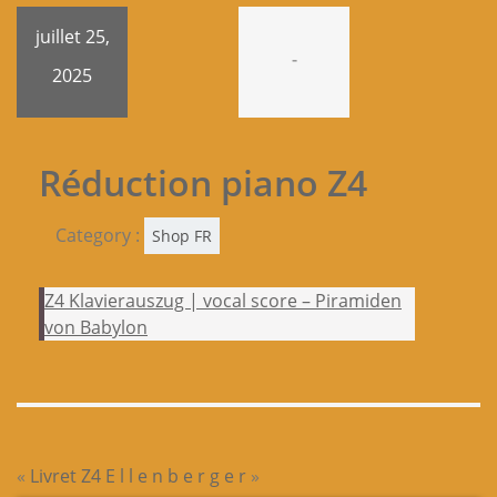
juillet 25,
-
2025
Réduction piano Z4
Category :
Shop FR
Z4 Klavierauszug | vocal score – Piramiden
von Babylon
«
Livret Z4
E l l e n b e r g e r
»