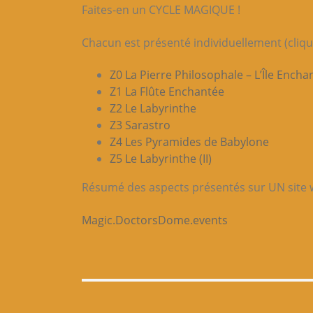
Faites-en un CYCLE MAGIQUE !
Chacun est présenté individuellement (clique
Z0 La Pierre Philosophale – L’Île Encha
Z1 La Flûte Enchantée
Z2 Le Labyrinthe
Z3 Sarastro
Z4 Les Pyramides de Babylone
Z5 Le Labyrinthe (II)
Résumé des aspects présentés sur UN site 
Magic.DoctorsDome.events