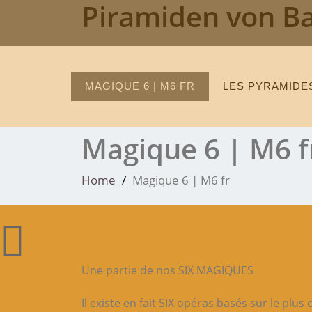
Piramiden von B
Skip
to
content
MAGIQUE 6 | M6 FR
LES PYRAMIDES
Magique 6 | M6 f
Home
Magique 6 | M6 fr
Une partie de nos SIX MAGIQUES
Il existe en fait SIX opéras basés sur le plus