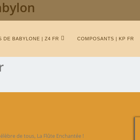
abylon
 DE BABYLONE | Z4 FR
COMPOSANTS | KP FR
r
 célèbre de tous, La Flûte Enchantée !