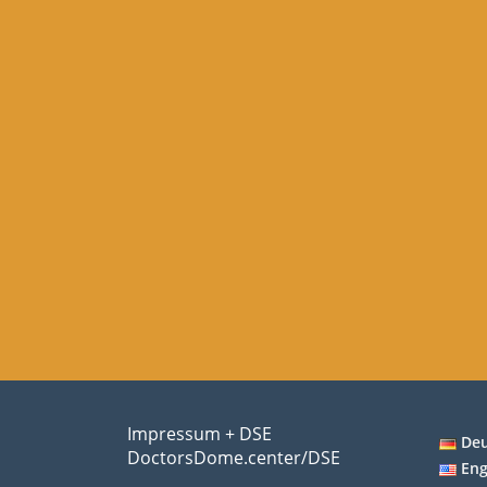
Impressum + DSE
De
DoctorsDome.center/DSE
Eng