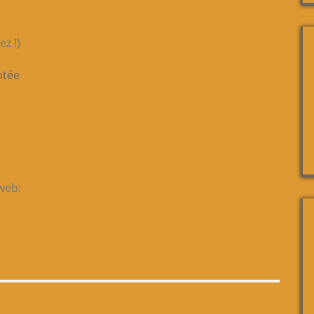
z !)
ntée
web: