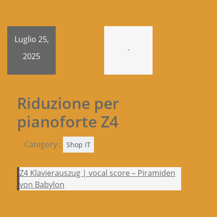
Luglio 25,
-
2025
Riduzione per
pianoforte Z4
Category :
Shop IT
Z4 Klavierauszug | vocal score – Piramiden
von Babylon