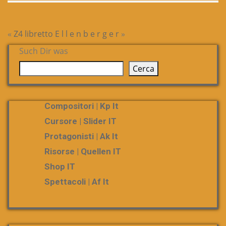
«
Z4 libretto
E l l e n b e r g e r
»
Such Dir was
Cerca
Compositori | Kp It
Cursore | Slider IT
Protagonisti | Ak It
Risorse | Quellen IT
Shop IT
Spettacoli | Af It