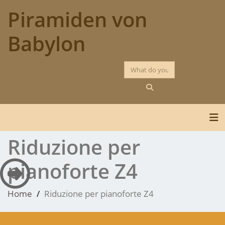
Skip
Piramiden von
to
content
Babylon
Tog
Riduzione per
pianoforte Z4
Home
Riduzione per pianoforte Z4