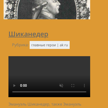
Шиканедер
Рубрика:
главные герои | ak ru
Эмануэль Шиканедер, также Эмануэль