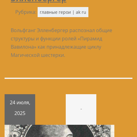
Рубрика:
главные герои | ak ru
Вольфганг Элленбергер распознал общие
структуры и функции ролей «Пирамид
Вавилона» как принадлежащие циклу
Магической шестерки.
24 июля,
-
2025