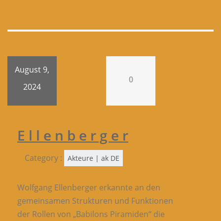
August 9,
0
2024
E l l e n b e r g e r
Category :
Akteure | ak DE
Wolfgang Ellenberger erkannte an den
gemeinsamen Strukturen und Funktionen
der Rollen von „Babilons Piramiden“ die