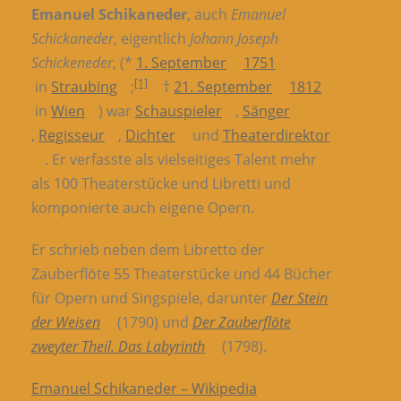
Emanuel Schikaneder
, auch
Emanuel
Schickaneder
, eigentlich
Johann Joseph
Schickeneder
, (*
1. September
1751
[1]
in
Straubing
;
†
21. September
1812
in
Wien
) war
Schauspieler
,
Sänger
,
Regisseur
,
Dichter
und
Theaterdirektor
. Er verfasste als vielseitiges Talent mehr
als 100 Theaterstücke und Libretti und
komponierte auch eigene Opern.
Er schrieb neben dem Libretto der
Zauberflöte 55 Theaterstücke und 44 Bücher
für Opern und Singspiele, darunter
Der Stein
der Weisen
(1790) und
Der Zauberflöte
zweyter Theil. Das Labyrinth
(1798).
Emanuel Schikaneder – Wikipedia