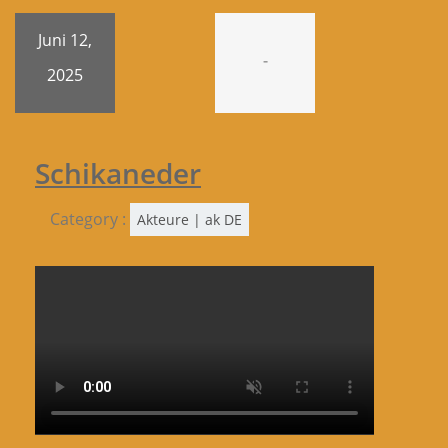
Juni 12,
-
2025
Schikaneder
Category :
Akteure | ak DE