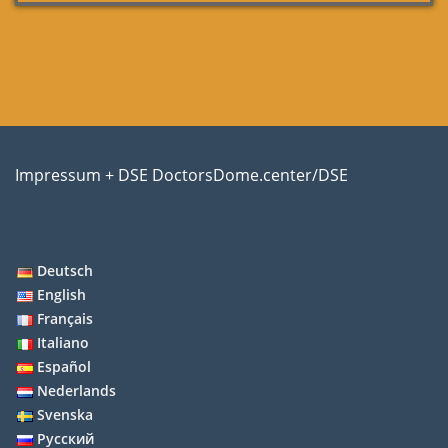
Impressum + DSE DoctorsDome.center/DSE
Deutsch
English
Français
Italiano
Español
Nederlands
Svenska
Русский