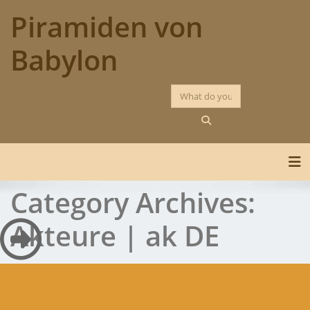
Skip
Piramiden von
to
content
Babylon
Tog
Category Archives:
Akteure | ak DE