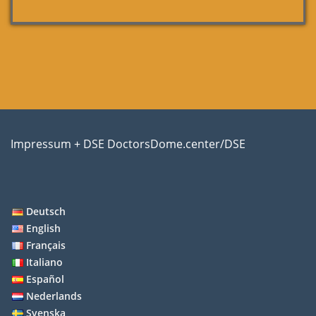
Impressum + DSE DoctorsDome.center/DSE
Deutsch
English
Français
Italiano
Español
Nederlands
Svenska