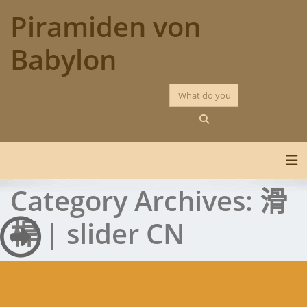
Skip
Piramiden von
to
content
Babylon
Tog
Category Archives:
滑
桿 | slider CN