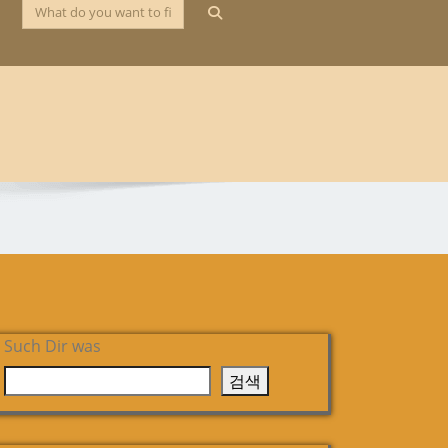
Such Dir was
검색