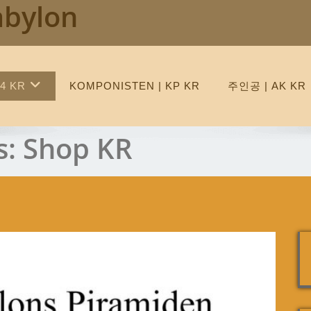
abylon
4 KR
KOMPONISTEN | KP KR
주인공 | AK KR
s:
Shop KR