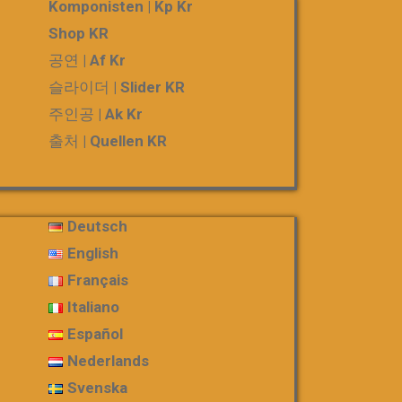
Komponisten | Kp Kr
Shop KR
공연 | Af Kr
슬라이더 | Slider KR
주인공 | Ak Kr
출처 | Quellen KR
Deutsch
English
Français
Italiano
Español
Nederlands
Svenska