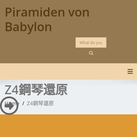
Skip
Piramiden von
to
content
Babylon
Tog
Z4鋼琴還原
Home
Z4鋼琴還原