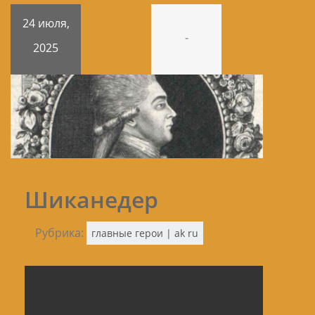
24 июля,
-
2025
Шиканедер
Рубрика:
главные герои | ak ru